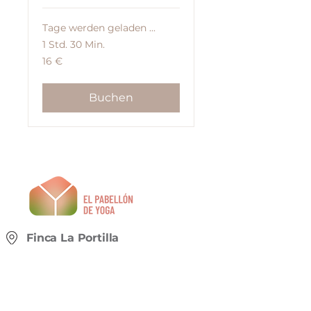
Tage werden geladen ...
1 Std. 30 Min.
16
16 €
Euro
Buchen
Finca La Portilla
El Cantón N°1 Gobiendes, 33342
Colunga, Asturias España
+49 173 522 85 27
paulagomezperea@icloud.com